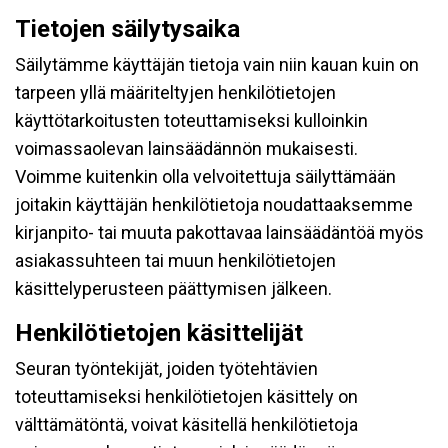
Tietojen säilytysaika
Säilytämme käyttäjän tietoja vain niin kauan kuin on
tarpeen yllä määriteltyjen henkilötietojen
käyttötarkoitusten toteuttamiseksi kulloinkin
voimassaolevan lainsäädännön mukaisesti.
Voimme kuitenkin olla velvoitettuja säilyttämään
joitakin käyttäjän henkilötietoja noudattaaksemme
kirjanpito- tai muuta pakottavaa lainsäädäntöä myös
asiakassuhteen tai muun henkilötietojen
käsittelyperusteen päättymisen jälkeen.
Henkilötietojen käsittelijät
Seuran työntekijät, joiden työtehtävien
toteuttamiseksi henkilötietojen käsittely on
välttämätöntä, voivat käsitellä henkilötietoja