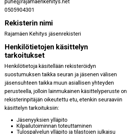
puhe@rajamaenkehitys.net
0505904301
Rekisterin nimi
Rajamäen Kehitys jäsenrekisteri
Henkilötietojen käsittelyn
tarkoitukset
Henkilötietoja käsitellään rekisteröidyn
suostumuksen taikka seuran ja jäsenen välisen
jäsensuhteen taikka muun asiallisen yhteyden
perusteella, jolloin lainmukainen käsittelyperuste on
rekisterinpitäjän oikeutettu etu, etenkin seuraaviin
käsittelyn tarkoituksiin:
Jäsenyyksien ylläpito
Kilpailutoiminnan toteuttaminen
Tulospalvelun ylläpito ja tilastojen julkaisu