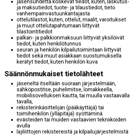
jäsensuhdetta koskevat tiedot, kuten, laskutus-
ja maksutiedot, tuote- ja tilaustiedot, tieto
vanhempainvastuunkantajasta
ottelutilastot, kuten, ottelut, maalit, varoitukset
ja muut ottelutapahtumaan liittyvät
tilastointitiedot
palkan- ja palkkionmaksuun liittyvät yksilöivät
tiedot, kuten henkilötunnus
seuran ja henkilön kilpailutoimintaan liittyvät
tiedot sekä muut asiakkaan suostumuksella
kerätyt tiedot, kuten henkilön kuva
Säännönmukaiset tietolähteet
jäseneltä itseltään suoraan järjestelmään,
sähköpostitse, puhelimitse, lomakkeella,
mobiilisovelluksen kautta, tai muulla vastaavalla
tavalla,
rekisterinkäsittelijän (pääkäyttäjä) tai
toimihenkilön (ylläpitäjä) syöttäminä
evästeiden tai muiden vastaavien tekniikoiden
avulla
lajiliittojen rekistereistä ja kilpailujärjestelmistä