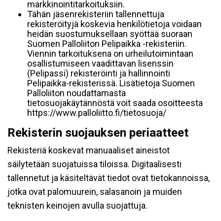
markkinointitarkoituksiin.
Tähän jäsenrekisteriin tallennettuja
rekisteröityjä koskevia henkilötietoja voidaan
heidän suostumuksellaan syöttää suoraan
Suomen Palloliiton Pelipaikka -rekisteriin.
Viennin tarkoituksena on urheilutoimintaan
osallistumiseen vaadittavan lisenssin
(Pelipassi) rekisteröinti ja hallinnointi
Pelipaikka-rekisterissä. Lisätietoja Suomen
Palloliiton noudattamasta
tietosuojakäytännöstä voit saada osoitteesta
https://www.palloliitto.fi/tietosuoja/
Rekisterin suojauksen periaatteet
Rekisteriä koskevat manuaaliset aineistot
säilytetään suojatuissa tiloissa. Digitaalisesti
tallennetut ja käsiteltävät tiedot ovat tietokannoissa,
jotka ovat palomuurein, salasanoin ja muiden
teknisten keinojen avulla suojattuja.