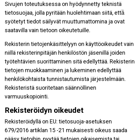
Sivujen toteutuksessa on hyödynnetty teknistä
tietosuojaa, jolla pyritään huolehtimaan siitä, että̈
syötetyt tiedot säilyvät muuttumattomina ja ovat
saatavilla vain tietoon oikeutetuille.
Rekisterin tietojenkäsittelyyn on käyttöoikeudet vain
niillä rekisterinpitäjän henkilöstön jäsenillä joiden
työtehtävien suorittaminen sitä edellyttää. Rekisterin
tietojen muokkaaminen ja lukeminen edellyttää
henkilökohtaista tunnistautumista järjestelmään.
Rekisteristä suoritetaan säännöllinen
varmuuskopiointi.
Rekisteröidyn oikeudet
Rekisteröidyllä on EU: tietosuoja-asetuksen
679/2016 artiklan 15 -21 mukaisesti oikeus saada
pääsy tietoihin, pyytää tietojen oikaisemista tai