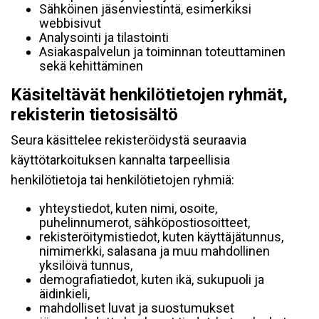
Sähköinen jäsenviestintä, esimerkiksi
webbisivut
Analysointi ja tilastointi
Asiakaspalvelun ja toiminnan toteuttaminen
sekä kehittäminen
Käsiteltävät henkilötietojen ryhmät,
rekisterin tietosisältö
Seura käsittelee rekisteröidystä seuraavia
käyttötarkoituksen kannalta tarpeellisia
henkilötietoja tai henkilötietojen ryhmiä:
yhteystiedot, kuten nimi, osoite,
puhelinnumerot, sähköpostiosoitteet,
rekisteröitymistiedot, kuten käyttäjätunnus,
nimimerkki, salasana ja muu mahdollinen
yksilöivä tunnus,
demografiatiedot, kuten ikä, sukupuoli ja
äidinkieli,
mahdolliset luvat ja suostumukset