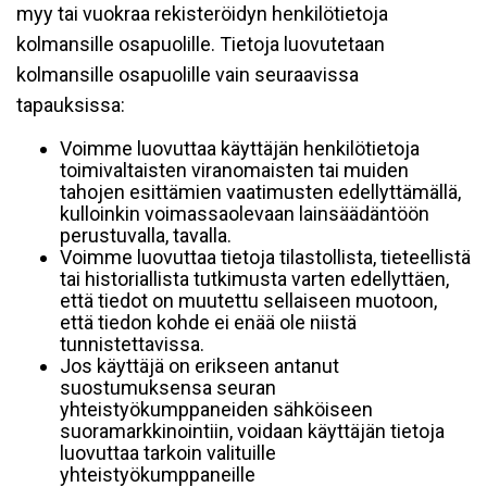
myy tai vuokraa rekisteröidyn henkilötietoja
kolmansille osapuolille. Tietoja luovutetaan
kolmansille osapuolille vain seuraavissa
tapauksissa:
Voimme luovuttaa käyttäjän henkilötietoja
toimivaltaisten viranomaisten tai muiden
tahojen esittämien vaatimusten edellyttämällä,
kulloinkin voimassaolevaan lainsäädäntöön
perustuvalla, tavalla.
Voimme luovuttaa tietoja tilastollista, tieteellistä
tai historiallista tutkimusta varten edellyttäen,
että tiedot on muutettu sellaiseen muotoon,
että tiedon kohde ei enää ole niistä
tunnistettavissa.
Jos käyttäjä on erikseen antanut
suostumuksensa seuran
yhteistyökumppaneiden sähköiseen
suoramarkkinointiin, voidaan käyttäjän tietoja
luovuttaa tarkoin valituille
yhteistyökumppaneille