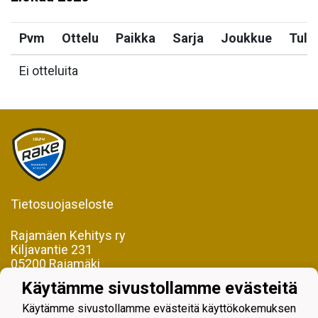
Pvm
Ottelu
Paikka
Sarja
Joukkue
Tulo
Ei otteluita
Tietosuojaseloste
Rajamäen Kehitys ry
Kiljavantie 231
05200 Rajamäki
Käytämme sivustollamme evästeitä
Y-tunnus 0598128-2
Käytämme sivustollamme evästeitä käyttökokemuksen