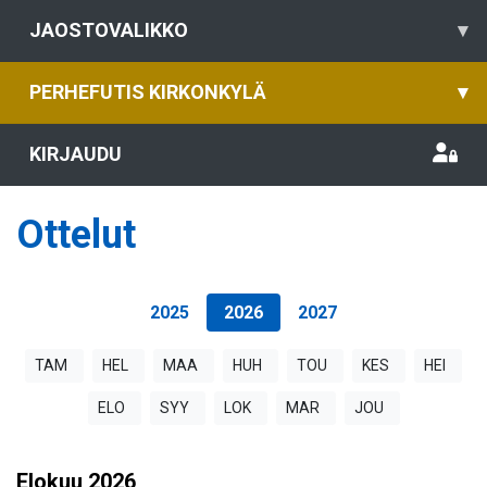
JAOSTOVALIKKO
▾
PERHEFUTIS KIRKONKYLÄ
▾
KIRJAUDU
Ottelut
2025
2026
2027
TAM
HEL
MAA
HUH
TOU
KES
HEI
ELO
SYY
LOK
MAR
JOU
Elokuu
2026