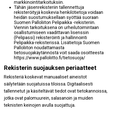
markkinointitarkoituksiin.
Tähän jäsenrekisteriin tallennettuja
rekisteröityjä koskevia henkilötietoja voidaan
heidän suostumuksellaan syöttää suoraan
Suomen Palloliiton Pelipaikka -rekisteriin.
Viennin tarkoituksena on urheilutoimintaan
osallistumiseen vaadittavan lisenssin
(Pelipassi) rekisteröinti ja hallinnointi
Pelipaikka-rekisterissä. Lisätietoja Suomen
Palloliiton noudattamasta
tietosuojakäytännöstä voit saada osoitteesta
https://www.palloliitto.fi/tietosuoja/
Rekisterin suojauksen periaatteet
Rekisteriä koskevat manuaaliset aineistot
säilytetään suojatuissa tiloissa. Digitaalisesti
tallennetut ja käsiteltävät tiedot ovat tietokannoissa,
jotka ovat palomuurein, salasanoin ja muiden
teknisten keinojen avulla suojattuja.