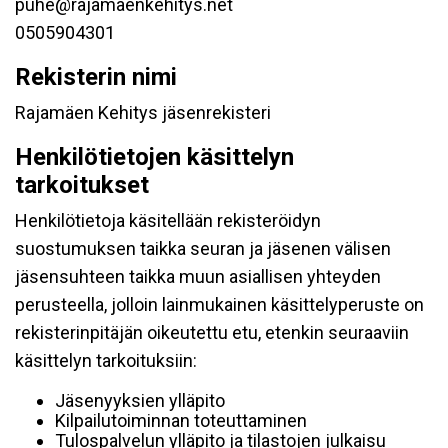
puhe@rajamaenkehitys.net
0505904301
Rekisterin nimi
Rajamäen Kehitys jäsenrekisteri
Henkilötietojen käsittelyn
tarkoitukset
Henkilötietoja käsitellään rekisteröidyn
suostumuksen taikka seuran ja jäsenen välisen
jäsensuhteen taikka muun asiallisen yhteyden
perusteella, jolloin lainmukainen käsittelyperuste on
rekisterinpitäjän oikeutettu etu, etenkin seuraaviin
käsittelyn tarkoituksiin:
Jäsenyyksien ylläpito
Kilpailutoiminnan toteuttaminen
Tulospalvelun ylläpito ja tilastojen julkaisu