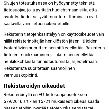
Sivujen toteutuksessa on hyödynnetty teknistä
tietosuojaa, jolla pyritään huolehtimaan siitä, että̈
syötetyt tiedot säilyvät muuttumattomina ja ovat
saatavilla vain tietoon oikeutetuille.
Rekisterin tietojenkäsittelyyn on käyttöoikeudet vain
niillä rekisterinpitäjän henkilöstön jäsenillä joiden
työtehtävien suorittaminen sitä edellyttää. Rekisterin
tietojen muokkaaminen ja lukeminen edellyttää
henkilökohtaista tunnistautumista järjestelmään.
Rekisteristä suoritetaan säännöllinen
varmuuskopiointi.
Rekisteröidyn oikeudet
Rekisteröidyllä on EU: tietosuoja-asetuksen
679/2016 artiklan 15 -21 mukaisesti oikeus saada
pääsy tietoihin, pyytää tietojen oikaisemista tai