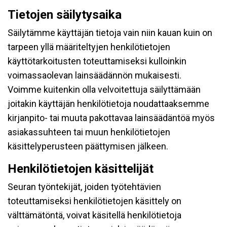
Tietojen säilytysaika
Säilytämme käyttäjän tietoja vain niin kauan kuin on
tarpeen yllä määriteltyjen henkilötietojen
käyttötarkoitusten toteuttamiseksi kulloinkin
voimassaolevan lainsäädännön mukaisesti.
Voimme kuitenkin olla velvoitettuja säilyttämään
joitakin käyttäjän henkilötietoja noudattaaksemme
kirjanpito- tai muuta pakottavaa lainsäädäntöä myös
asiakassuhteen tai muun henkilötietojen
käsittelyperusteen päättymisen jälkeen.
Henkilötietojen käsittelijät
Seuran työntekijät, joiden työtehtävien
toteuttamiseksi henkilötietojen käsittely on
välttämätöntä, voivat käsitellä henkilötietoja