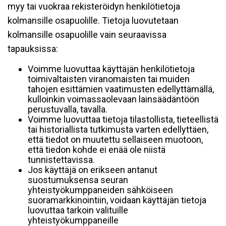
myy tai vuokraa rekisteröidyn henkilötietoja
kolmansille osapuolille. Tietoja luovutetaan
kolmansille osapuolille vain seuraavissa
tapauksissa:
Voimme luovuttaa käyttäjän henkilötietoja
toimivaltaisten viranomaisten tai muiden
tahojen esittämien vaatimusten edellyttämällä,
kulloinkin voimassaolevaan lainsäädäntöön
perustuvalla, tavalla.
Voimme luovuttaa tietoja tilastollista, tieteellistä
tai historiallista tutkimusta varten edellyttäen,
että tiedot on muutettu sellaiseen muotoon,
että tiedon kohde ei enää ole niistä
tunnistettavissa.
Jos käyttäjä on erikseen antanut
suostumuksensa seuran
yhteistyökumppaneiden sähköiseen
suoramarkkinointiin, voidaan käyttäjän tietoja
luovuttaa tarkoin valituille
yhteistyökumppaneille