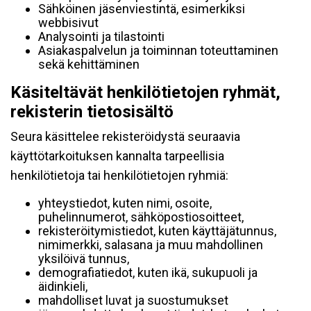
Sähköinen jäsenviestintä, esimerkiksi
webbisivut
Analysointi ja tilastointi
Asiakaspalvelun ja toiminnan toteuttaminen
sekä kehittäminen
Käsiteltävät henkilötietojen ryhmät,
rekisterin tietosisältö
Seura käsittelee rekisteröidystä seuraavia
käyttötarkoituksen kannalta tarpeellisia
henkilötietoja tai henkilötietojen ryhmiä:
yhteystiedot, kuten nimi, osoite,
puhelinnumerot, sähköpostiosoitteet,
rekisteröitymistiedot, kuten käyttäjätunnus,
nimimerkki, salasana ja muu mahdollinen
yksilöivä tunnus,
demografiatiedot, kuten ikä, sukupuoli ja
äidinkieli,
mahdolliset luvat ja suostumukset