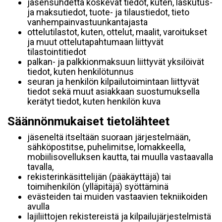
jäsensuhdetta koskevat tiedot, kuten, laskutus-
ja maksutiedot, tuote- ja tilaustiedot, tieto
vanhempainvastuunkantajasta
ottelutilastot, kuten, ottelut, maalit, varoitukset
ja muut ottelutapahtumaan liittyvät
tilastointitiedot
palkan- ja palkkionmaksuun liittyvät yksilöivät
tiedot, kuten henkilötunnus
seuran ja henkilön kilpailutoimintaan liittyvät
tiedot sekä muut asiakkaan suostumuksella
kerätyt tiedot, kuten henkilön kuva
Säännönmukaiset tietolähteet
jäseneltä itseltään suoraan järjestelmään,
sähköpostitse, puhelimitse, lomakkeella,
mobiilisovelluksen kautta, tai muulla vastaavalla
tavalla,
rekisterinkäsittelijän (pääkäyttäjä) tai
toimihenkilön (ylläpitäjä) syöttäminä
evästeiden tai muiden vastaavien tekniikoiden
avulla
lajiliittojen rekistereistä ja kilpailujärjestelmistä