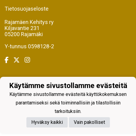
Tietosuojaseloste
Rajamäen Kehitys ry
Kiljavantie 231
05200 Rajamäki
Y-tunnus 0598128-2
Powered by
Käytämme sivustollamme evästeitä
Käytämme sivustollamme evästeitä käyttökokemuksen
parantamiseksi sekä toiminnallisiin ja tilastollisiin
tarkoituksiin.
Hyväksy kaikki
Vain pakolliset