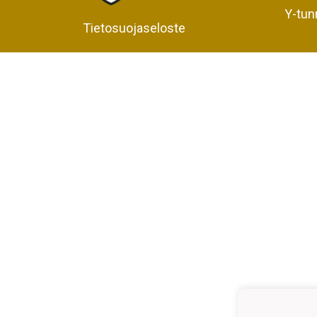
Y-tun
Tietosuojaseloste