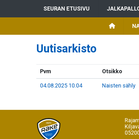
SEURAN ETUSIVU
JALKAPALL
NA
Uutisarkisto
Pvm
Otsikko
04.08.2025 10.04
Naisten sähly
Rajam
Kiljav
05200