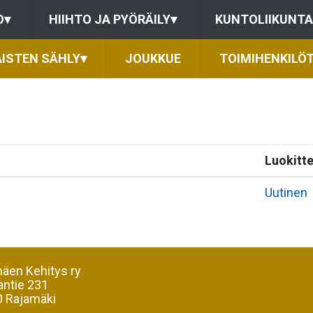
O
▾
HIIHTO JA PYÖRÄILY
▾
KUNTOLIIKUNTA
ISTEN SÄHLY
▾
JOUKKUE
TOIMIHENKILÖ
Luokitte
Uutinen
äen Kehitys ry
antie 231
 Rajamäki