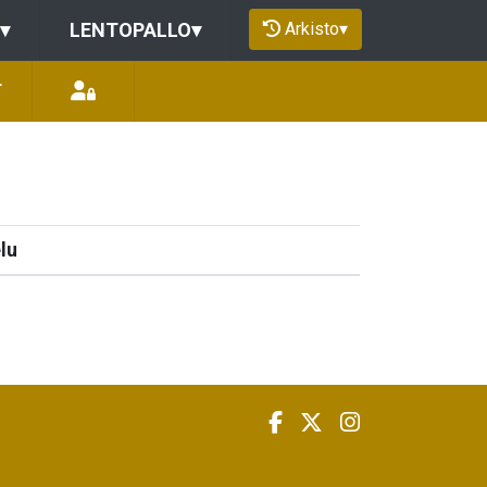
Arkisto
▾
▾
LENTOPALLO
▾
T
lu