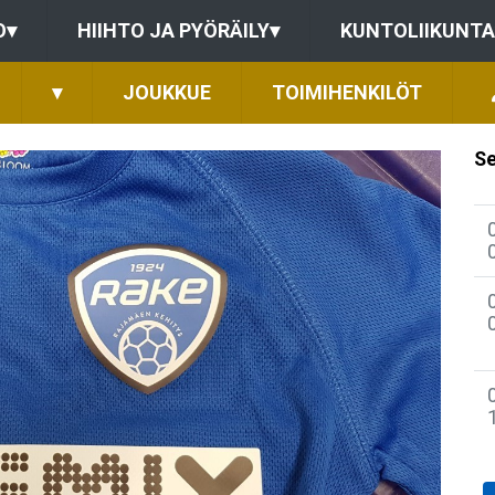
O
▾
HIIHTO JA PYÖRÄILY
▾
KUNTOLIIKUNTA
▾
JOUKKUE
TOIMIHENKILÖT
Se