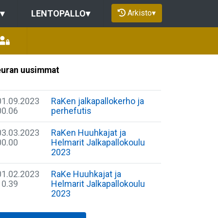
Arkisto
▾
▾
LENTOPALLO
▾
uran uusimmat
01.09.2023
RaKen jalkapallokerho ja
00.06
perhefutis
03.03.2023
RaKen Huuhkajat ja
00.00
Helmarit Jalkapallokoulu
2023
01.02.2023
RaKe Huuhkajat ja
10.39
Helmarit Jalkapallokoulu
2023