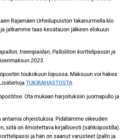
kaen Rajamäen Urheilupuiston takanurmella klo
i ja jatkamme taas kesätauon jälkeen elokuun
pallon, treenipaidan, Palloliiton korttelipassin ja
jäsenmaksun 2023.
köpostiin toukokuun lopussa. Maksuun voi hakea
Lisätietoja
TUKIRAHASTOSTA
köpostitse. Ota mukaan harjoituksiin juomapullo ja
antamia ohjeistuksia. Pidätämme oikeuden
 siitä on ilmoitettava kirjallisesti (sähköpostilla).
korttelipassi ja hän on saanut varusteet (pallo ja