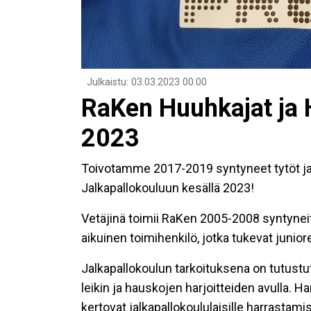
Julkaistu
:
03.03.2023
00.00
RaKen Huuhkajat ja 
2023
Toivotamme 2017-2019 syntyneet tytöt ja 
Jalkapallokouluun kesällä 2023!
Vetäjinä toimii RaKen 2005-2008 syntyneit
aikuinen toimihenkilö, jotka tukevat junio
Jalkapallokoulun tarkoituksena on tutustut
leikin ja hauskojen harjoitteiden avulla.
kertovat jalkapallokoululaisille harrasta