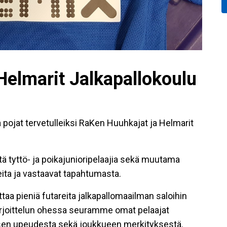
Helmarit Jalkapallokoulu
pojat tervetulleiksi RaKen Huuhkajat ja Helmarit
ä tyttö- ja poikajunioripelaajia sekä muutama
reita ja vastaavat tapahtumasta.
taa pieniä futareita jalkapallomaailman saloihin
 Harjoittelun ohessa seuramme omat pelaajat
misen upeudesta sekä joukkueen merkityksestä.