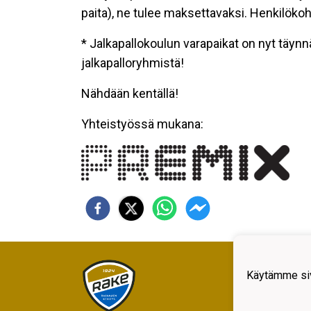
paita), ne tulee maksettavaksi. Henkilöko
* Jalkapallokoulun varapaikat on nyt täynn
jalkapalloryhmistä!
Nähdään kentällä!
Yhteistyössä mukana:
Rajam
Käytämme siv
Kiljav
05200