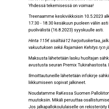
Yhdessä tekemisessä on voimaa!
Treenaamme keskiviikkoisin 10.5.2023 al
17.30 - 18.30 kesäkuun puoleen väliin ast
puolivälistä (16.8.2023) syyskuulle asti.
Hinta 115€ sisältää12 harjoituskertaa, jalka
vakuutuksen sekä Rajamäen Kehitys ry:n 
Maksusta lähetetään lasku huoltajan säh
avustusta seuran Premix Tukirahastosta. 
Ilmoittautuneille lähetetään infokirje säh
liikkumiseen sopivat jalkineet.
Noudatamme RaKessa Suomen Palloliiton 
muutoksiin. Mikäli peruuttaa osallistumisen,
Jos jalkapallokoululaiselle on rekisteröity 