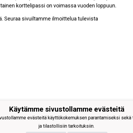
htainen korttelipassi on voimassa vuoden loppuun.
ä. Seuraa sivuiltamme ilmoittelua tulevista
Käytämme sivustollamme evästeitä
äen Kehitys ry
ustollamme evästeitä käyttökokemuksen parantamiseksi sekä to
antie 231
 Rajamäki
ja tilastollisiin tarkoituksiin.