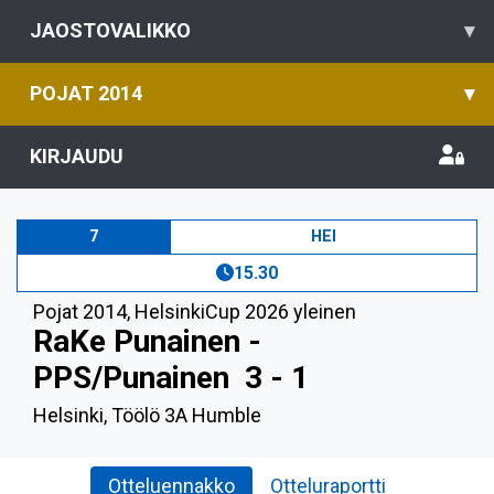
JAOSTOVALIKKO
▾
POJAT 2014
▾
KIRJAUDU
7
HEI
15.30
Pojat 2014
,
HelsinkiCup 2026 yleinen
RaKe Punainen -
PPS/Punainen
3 - 1
Helsinki, Töölö 3A Humble
Otteluennakko
Otteluraportti