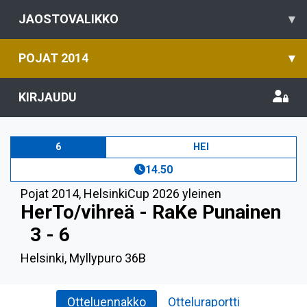
JAOSTOVALIKKO
▾
POJAT 2014
▾
KIRJAUDU
6
HEI
14.50
Pojat 2014
,
HelsinkiCup 2026 yleinen
HerTo/vihreä - RaKe Punainen
3 - 6
Helsinki, Myllypuro 36B
Otteluennakko
Otteluraportti