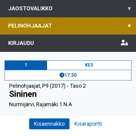
JAOSTOVALIKKO
▾
PELINOHJAAJAT
▾
KIRJAUDU
1
KES
17.30
Pelinohjaajat
,
P9 (2017) - Taso 2
Sininen
Nurmijärvi, Rajamäki 1 N A
Kisaennakko
Kisaraportti