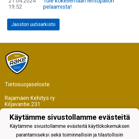
21.04.2024
Tule kokeilemaan lentopallon
19.52
pelaamista!
Jaoston uutisarkisto
Tietosuojaseloste
Rajamäen Kehitys ry
Kiljavantie 231
05200 Rajamäki
Käytämme sivustollamme evästeitä
Y-tunnus 0598128-2
Käytämme sivustollamme evästeitä käyttökokemuksen
parantamiseksi sekä toiminnallisiin ja tilastollisiin