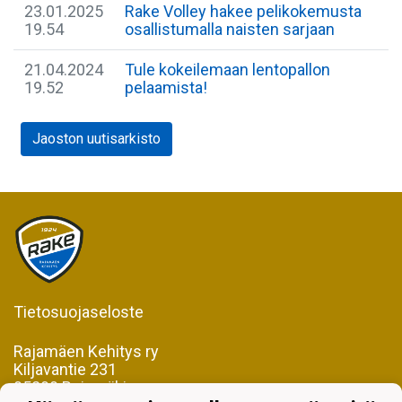
23.01.2025
Rake Volley hakee pelikokemusta
19.54
osallistumalla naisten sarjaan
21.04.2024
Tule kokeilemaan lentopallon
19.52
pelaamista!
Jaoston uutisarkisto
Tietosuojaseloste
Rajamäen Kehitys ry
Kiljavantie 231
05200 Rajamäki