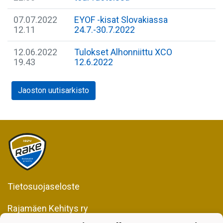
07.07.2022
EYOF -kisat Slovakiassa
12.11
24.7.-30.7.2022
12.06.2022
Tulokset Alhonniittu XCO
19.43
12.6.2022
Jaoston uutisarkisto
Tietosuojaseloste
Rajamäen Kehitys ry
Kiljavantie 231