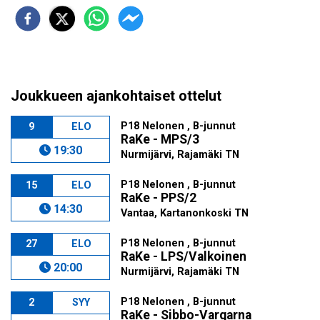
Joukkueen ajankohtaiset ottelut
P18 Nelonen , B-junnut
9
ELO
RaKe - MPS/3
19:30
Nurmijärvi, Rajamäki TN
P18 Nelonen , B-junnut
15
ELO
RaKe - PPS/2
14:30
Vantaa, Kartanonkoski TN
P18 Nelonen , B-junnut
27
ELO
RaKe - LPS/Valkoinen
20:00
Nurmijärvi, Rajamäki TN
P18 Nelonen , B-junnut
2
SYY
RaKe - Sibbo-Vargarna