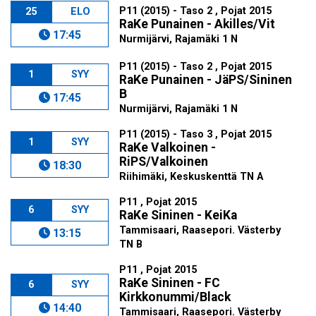
P11 (2015) - Taso 2 , Pojat 2015
25
ELO
RaKe Punainen - Akilles/Vit
17:45
Nurmijärvi, Rajamäki 1 N
P11 (2015) - Taso 2 , Pojat 2015
1
SYY
RaKe Punainen - JäPS/Sininen
B
17:45
Nurmijärvi, Rajamäki 1 N
P11 (2015) - Taso 3 , Pojat 2015
1
SYY
RaKe Valkoinen -
RiPS/Valkoinen
18:30
Riihimäki, Keskuskenttä TN A
P11 , Pojat 2015
6
SYY
RaKe Sininen - KeiKa
Tammisaari, Raasepori. Västerby
13:15
TN B
P11 , Pojat 2015
RaKe Sininen - FC
6
SYY
Kirkkonummi/Black
14:40
Tammisaari, Raasepori. Västerby