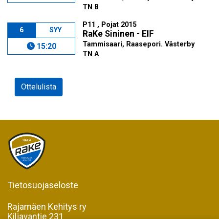
TN B
P11 , Pojat 2015
6
SYY
RaKe Sininen - EIF
Tammisaari, Raasepori. Västerby
15:20
TN A
Ottelulista
Tietosuojaseloste
Rajamäen Kehitys ry
Kiljavantie 231