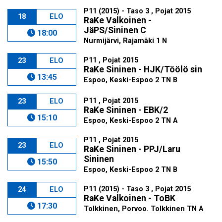
P11 (2015) - Taso 3 , Pojat 2015
18
ELO
RaKe Valkoinen -
JäPS/Sininen C
18:00
Nurmijärvi, Rajamäki 1 N
P11 , Pojat 2015
23
ELO
RaKe Sininen - HJK/Töölö sin
13:45
Espoo, Keski-Espoo 2 TN B
P11 , Pojat 2015
23
ELO
RaKe Sininen - EBK/2
15:10
Espoo, Keski-Espoo 2 TN A
P11 , Pojat 2015
23
ELO
RaKe Sininen - PPJ/Laru
Sininen
15:50
Espoo, Keski-Espoo 2 TN B
P11 (2015) - Taso 3 , Pojat 2015
24
ELO
RaKe Valkoinen - ToBK
17:30
Tolkkinen, Porvoo. Tolkkinen TN A