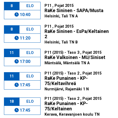
P11 , Pojat 2015
8
ELO
RaKe Sininen - SAPA/Musta
10:40
Helsinki, Tali TN A
P11 , Pojat 2015
8
ELO
RaKe Sininen - EsPa/Keltainen
2
11:20
Helsinki, Tali TN B
P11 (2015) - Taso 3 , Pojat 2015
11
ELO
RaKe Valkoinen - MU/Siniset
17:00
Mäntsälä, Mäntsälä TN A
P11 (2015) - Taso 2 , Pojat 2015
11
ELO
RaKe Punainen - KP-
75/Keltavihreä
17:45
Nurmijärvi, Rajamäki 1 N
P11 (2015) - Taso 2 , Pojat 2015
18
ELO
RaKe Punainen - KP-
75/Keltainen
17:45
Kerava, Keravanjoen koulu TN