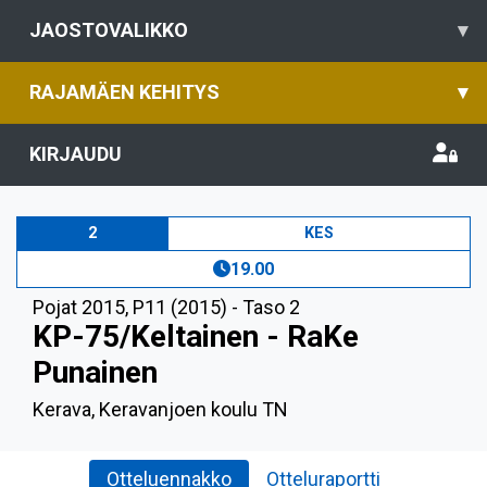
JAOSTOVALIKKO
▾
RAJAMÄEN KEHITYS
▾
KIRJAUDU
2
KES
19.00
Pojat 2015
,
P11 (2015) - Taso 2
KP-75/Keltainen - RaKe
Punainen
Kerava, Keravanjoen koulu TN
Otteluennakko
Otteluraportti