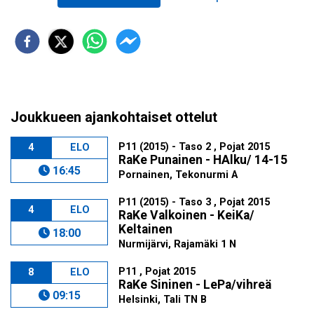
Joukkueen ajankohtaiset ottelut
P11 (2015) - Taso 2 , Pojat 2015
4
ELO
RaKe Punainen - HAlku/ 14-15
16:45
Pornainen, Tekonurmi A
P11 (2015) - Taso 3 , Pojat 2015
4
ELO
RaKe Valkoinen - KeiKa/
Keltainen
18:00
Nurmijärvi, Rajamäki 1 N
P11 , Pojat 2015
8
ELO
RaKe Sininen - LePa/vihreä
09:15
Helsinki, Tali TN B