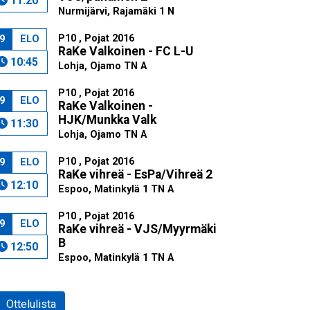
11:20
Nurmijärvi, Rajamäki 1 N
P10 , Pojat 2016
9
ELO
RaKe Valkoinen - FC L-U
10:45
Lohja, Ojamo TN A
P10 , Pojat 2016
9
ELO
RaKe Valkoinen -
HJK/Munkka Valk
11:30
Lohja, Ojamo TN A
P10 , Pojat 2016
9
ELO
RaKe vihreä - EsPa/Vihreä 2
12:10
Espoo, Matinkylä 1 TN A
P10 , Pojat 2016
9
ELO
RaKe vihreä - VJS/Myyrmäki
B
12:50
Espoo, Matinkylä 1 TN A
Ottelulista