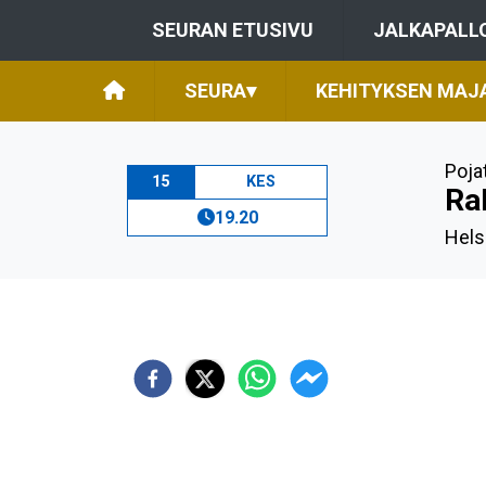
SEURAN ETUSIVU
JALKAPALL
SEURA
▾
KEHITYKSEN MAJ
Poja
15
KES
Ra
19.20
Hels