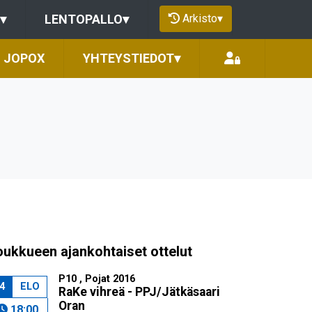
Arkisto
▾
▾
LENTOPALLO
▾
JOPOX
YHTEYSTIEDOT
▾
oukkueen ajankohtaiset ottelut
P10 , Pojat 2016
4
ELO
RaKe vihreä - PPJ/Jätkäsaari
Oran
18:00