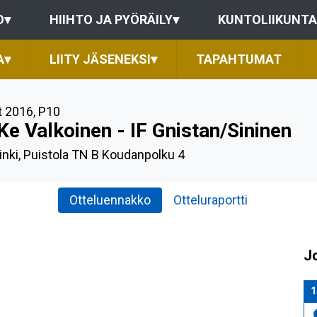
O
▾
HIIHTO JA PYÖRÄILY
▾
KUNTOLIIKUNTA
A
▾
LIITY JÄSENEKSI
▾
TAPAHTUMAT
t 2016
,
P10
Ke Valkoinen - IF Gnistan/Sininen
inki, Puistola TN B Koudanpolku 4
Otteluennakko
Otteluraportti
J
1