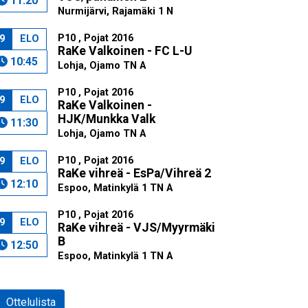
11:20
Nurmijärvi, Rajamäki 1 N
P10 , Pojat 2016
9
ELO
RaKe Valkoinen - FC L-U
10:45
Lohja, Ojamo TN A
P10 , Pojat 2016
9
ELO
RaKe Valkoinen -
HJK/Munkka Valk
11:30
Lohja, Ojamo TN A
P10 , Pojat 2016
9
ELO
RaKe vihreä - EsPa/Vihreä 2
12:10
Espoo, Matinkylä 1 TN A
P10 , Pojat 2016
9
ELO
RaKe vihreä - VJS/Myyrmäki
B
12:50
Espoo, Matinkylä 1 TN A
Ottelulista