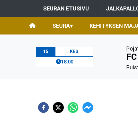
SEURAN ETUSIVU
JALKAPALL
SEURA
▾
KEHITYKSEN MAJ
Poja
15
KES
FC
18.00
Puis