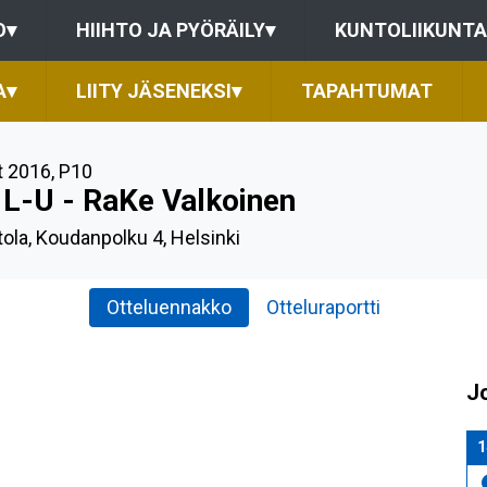
O
▾
HIIHTO JA PYÖRÄILY
▾
KUNTOLIIKUNTA
A
▾
LIITY JÄSENEKSI
▾
TAPAHTUMAT
t 2016
,
P10
 L-U - RaKe Valkoinen
tola, Koudanpolku 4, Helsinki
Otteluennakko
Otteluraportti
J
1