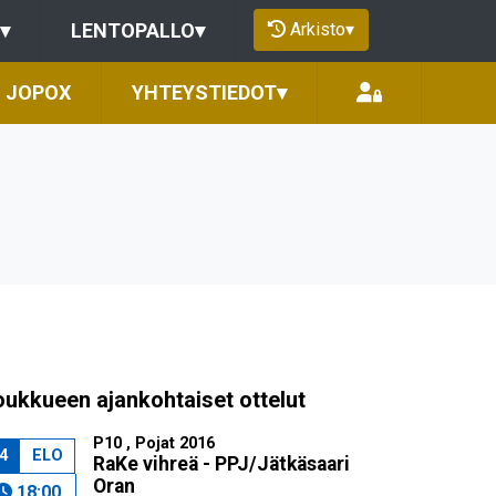
Arkisto
▾
▾
LENTOPALLO
▾
JOPOX
YHTEYSTIEDOT
▾
oukkueen ajankohtaiset ottelut
P10 , Pojat 2016
4
ELO
RaKe vihreä - PPJ/Jätkäsaari
Oran
18:00