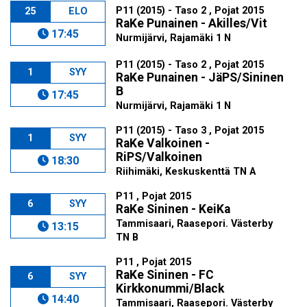
P11 (2015) - Taso 2 , Pojat 2015
25
ELO
RaKe Punainen - Akilles/Vit
17:45
Nurmijärvi, Rajamäki 1 N
P11 (2015) - Taso 2 , Pojat 2015
1
SYY
RaKe Punainen - JäPS/Sininen
B
17:45
Nurmijärvi, Rajamäki 1 N
P11 (2015) - Taso 3 , Pojat 2015
1
SYY
RaKe Valkoinen -
RiPS/Valkoinen
18:30
Riihimäki, Keskuskenttä TN A
P11 , Pojat 2015
6
SYY
RaKe Sininen - KeiKa
Tammisaari, Raasepori. Västerby
13:15
TN B
P11 , Pojat 2015
RaKe Sininen - FC
6
SYY
Kirkkonummi/Black
14:40
Tammisaari, Raasepori. Västerby