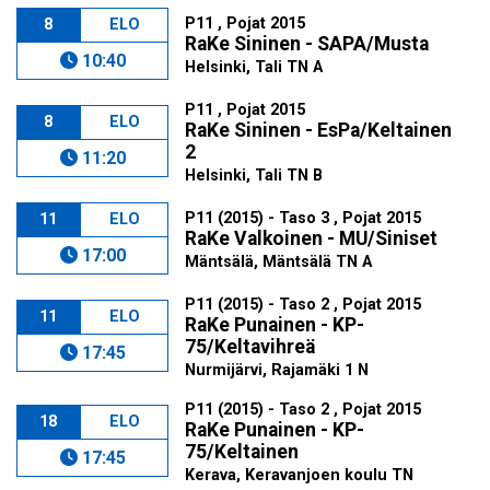
P11 , Pojat 2015
8
ELO
RaKe Sininen - SAPA/Musta
10:40
Helsinki, Tali TN A
P11 , Pojat 2015
8
ELO
RaKe Sininen - EsPa/Keltainen
2
11:20
Helsinki, Tali TN B
P11 (2015) - Taso 3 , Pojat 2015
11
ELO
RaKe Valkoinen - MU/Siniset
17:00
Mäntsälä, Mäntsälä TN A
P11 (2015) - Taso 2 , Pojat 2015
11
ELO
RaKe Punainen - KP-
75/Keltavihreä
17:45
Nurmijärvi, Rajamäki 1 N
P11 (2015) - Taso 2 , Pojat 2015
18
ELO
RaKe Punainen - KP-
75/Keltainen
17:45
Kerava, Keravanjoen koulu TN