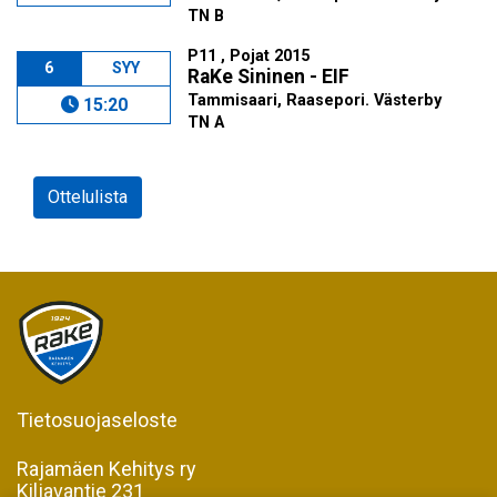
TN B
P11 , Pojat 2015
6
SYY
RaKe Sininen - EIF
Tammisaari, Raasepori. Västerby
15:20
TN A
Ottelulista
Tietosuojaseloste
Rajamäen Kehitys ry
Kiljavantie 231