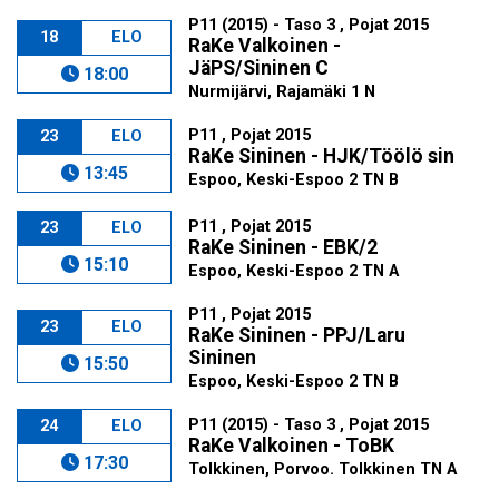
P11 (2015) - Taso 3 , Pojat 2015
18
ELO
RaKe Valkoinen -
JäPS/Sininen C
18:00
Nurmijärvi, Rajamäki 1 N
P11 , Pojat 2015
23
ELO
RaKe Sininen - HJK/Töölö sin
13:45
Espoo, Keski-Espoo 2 TN B
P11 , Pojat 2015
23
ELO
RaKe Sininen - EBK/2
15:10
Espoo, Keski-Espoo 2 TN A
P11 , Pojat 2015
23
ELO
RaKe Sininen - PPJ/Laru
Sininen
15:50
Espoo, Keski-Espoo 2 TN B
P11 (2015) - Taso 3 , Pojat 2015
24
ELO
RaKe Valkoinen - ToBK
17:30
Tolkkinen, Porvoo. Tolkkinen TN A