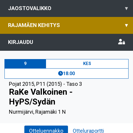
JAOSTOVALIKKO
▾
RAJAMÄEN KEHITYS
▾
KIRJAUDU
9
KES
18.00
Pojat 2015
,
P11 (2015) - Taso 3
RaKe Valkoinen -
HyPS/Sydän
Nurmijärvi, Rajamäki 1 N
Otteluennakko
Otteluraportti