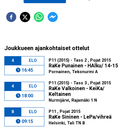
Joukkueen ajankohtaiset ottelut
P11 (2015) - Taso 2 , Pojat 2015
4
ELO
RaKe Punainen - HAlku/ 14-15
16:45
Pornainen, Tekonurmi A
P11 (2015) - Taso 3 , Pojat 2015
4
ELO
RaKe Valkoinen - KeiKa/
Keltainen
18:00
Nurmijärvi, Rajamäki 1 N
P11 , Pojat 2015
8
ELO
RaKe Sininen - LePa/vihreä
09:15
Helsinki, Tali TN B