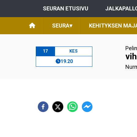
SEURAN ETUSIVU
JALKAPALL
SEURA
▾
KEHITYKSEN MAJ
Peli
17
KES
vi
19.20
Nurm