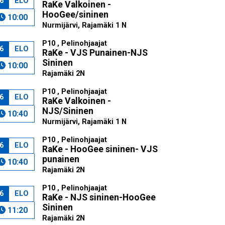
6
ELO
RaKe Valkoinen -
HooGee/sininen
10:00
Nurmijärvi, Rajamäki 1 N
P10 , Pelinohjaajat
6
ELO
RaKe - VJS Punainen-NJS
Sininen
10:00
Rajamäki 2N
P10 , Pelinohjaajat
6
ELO
RaKe Valkoinen -
NJS/Sininen
10:40
Nurmijärvi, Rajamäki 1 N
P10 , Pelinohjaajat
6
ELO
RaKe - HooGee sininen- VJS
punainen
10:40
Rajamäki 2N
P10 , Pelinohjaajat
6
ELO
RaKe - NJS sininen-HooGee
Sininen
11:20
Rajamäki 2N