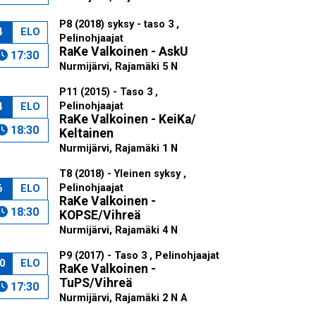
P8 (2018) syksy - taso 3 ,
4
ELO
Pelinohjaajat
RaKe Valkoinen - AskU
17:30
Nurmijärvi, Rajamäki 5 N
P11 (2015) - Taso 3 ,
Pelinohjaajat
4
ELO
RaKe Valkoinen - KeiKa/
18:30
Keltainen
Nurmijärvi, Rajamäki 1 N
T8 (2018) - Yleinen syksy ,
Pelinohjaajat
6
ELO
RaKe Valkoinen -
18:30
KOPSE/Vihreä
Nurmijärvi, Rajamäki 4 N
P9 (2017) - Taso 3 , Pelinohjaajat
0
ELO
RaKe Valkoinen -
TuPS/Vihreä
17:30
Nurmijärvi, Rajamäki 2 N A