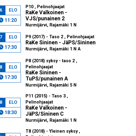
P10 , Pelinohjaajat
6
ELO
RaKe Valkoinen -
VJS/punainen 2
11:20
Nurmijärvi, Rajamäki 1 N
P9 (2017) - Taso 2 , Pelinohjaajat
7
ELO
RaKe Sininen - JäPS/Sininen
17:30
Nurmijärvi, Rajamäki 1 N A
P8 (2018) syksy - taso 2 ,
Pelinohjaajat
8
ELO
RaKe Sininen -
17:30
TuPS/punainen A
Nurmijärvi, Rajamäki 5 N
P11 (2015) - Taso 3 ,
Pelinohjaajat
8
ELO
RaKe Valkoinen -
18:30
JäPS/Sininen C
Nurmijärvi, Rajamäki 1 N
T8 (2018) - Yleinen syksy ,