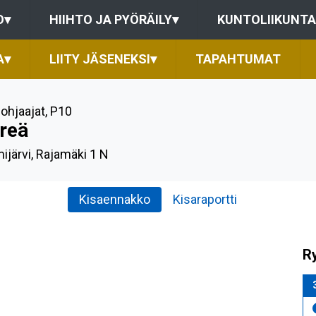
O
▾
HIIHTO JA PYÖRÄILY
▾
KUNTOLIIKUNTA
A
▾
LIITY JÄSENEKSI
▾
TAPAHTUMAT
nohjaajat
,
P10
hreä
ijärvi, Rajamäki 1 N
Kisaennakko
Kisaraportti
Ry