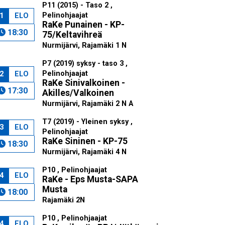
P11 (2015) - Taso 2 ,
Pelinohjaajat
1
ELO
RaKe Punainen - KP-
18:30
75/Keltavihreä
Nurmijärvi, Rajamäki 1 N
P7 (2019) syksy - taso 3 ,
Pelinohjaajat
2
ELO
RaKe Sinivalkoinen -
17:30
Akilles/Valkoinen
Nurmijärvi, Rajamäki 2 N A
T7 (2019) - Yleinen syksy ,
3
ELO
Pelinohjaajat
RaKe Sininen - KP-75
18:30
Nurmijärvi, Rajamäki 4 N
P10 , Pelinohjaajat
4
ELO
RaKe - Eps Musta-SAPA
Musta
18:00
Rajamäki 2N
P10 , Pelinohjaajat
4
ELO