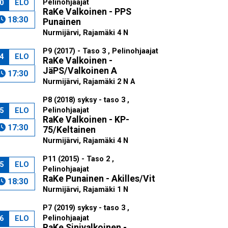
Pelinohjaajat
0
ELO
RaKe Valkoinen - PPS
18:30
Punainen
Nurmijärvi, Rajamäki 4 N
P9 (2017) - Taso 3 , Pelinohjaajat
4
ELO
RaKe Valkoinen -
JäPS/Valkoinen A
17:30
Nurmijärvi, Rajamäki 2 N A
P8 (2018) syksy - taso 3 ,
Pelinohjaajat
5
ELO
RaKe Valkoinen - KP-
17:30
75/Keltainen
Nurmijärvi, Rajamäki 4 N
P11 (2015) - Taso 2 ,
5
ELO
Pelinohjaajat
RaKe Punainen - Akilles/Vit
18:30
Nurmijärvi, Rajamäki 1 N
P7 (2019) syksy - taso 3 ,
Pelinohjaajat
6
ELO
RaKe Sinivalkoinen -