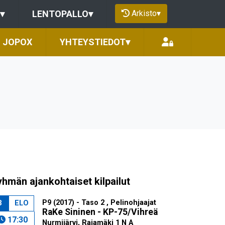
Arkisto
▾
▾
LENTOPALLO
▾
JOPOX
YHTEYSTIEDOT
▾
hmän ajankohtaiset kilpailut
P9 (2017) - Taso 2 , Pelinohjaajat
3
ELO
RaKe Sininen - KP-75/Vihreä
17:30
Nurmijärvi, Rajamäki 1 N A