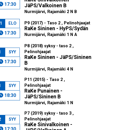
17:30
JäPS/Valkoinen B
Nurmijärvi, Rajamäki 2 N B
P9 (2017) - Taso 2 , Pelinohjaajat
1
ELO
RaKe Sininen - HyPS/Sydän
17:30
Nurmijärvi, Rajamäki 1 N A
P8 (2018) syksy - taso 2 ,
Pelinohjaajat
1
SYY
RaKe Sininen - JäPS/Sininen
17:30
B
Nurmijärvi, Rajamäki 4 N
P11 (2015) - Taso 2 ,
Pelinohjaajat
1
SYY
RaKe Punainen -
18:30
JäPS/Sininen B
Nurmijärvi, Rajamäki 1 N
P7 (2019) syksy - taso 3 ,
Pelinohjaajat
2
SYY
RaKe Sinivalkoinen -
17:30