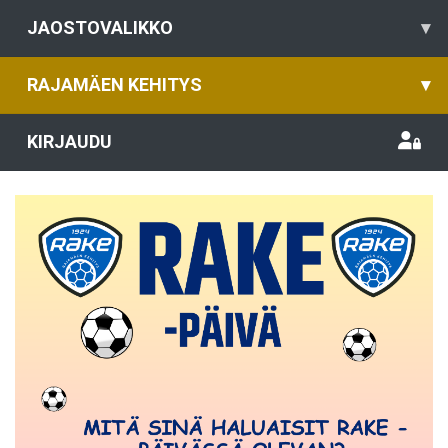
JAOSTOVALIKKO
▾
RAJAMÄEN KEHITYS
▾
KIRJAUDU