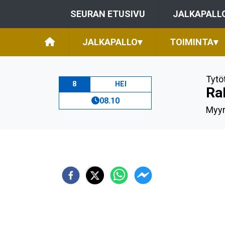
SEURAN ETUSIVU
JALKAPALL
JALKAPALLO
▾
TOIMINTA
▾
Tytö
8
HEI
Ra
08.10
Myyr