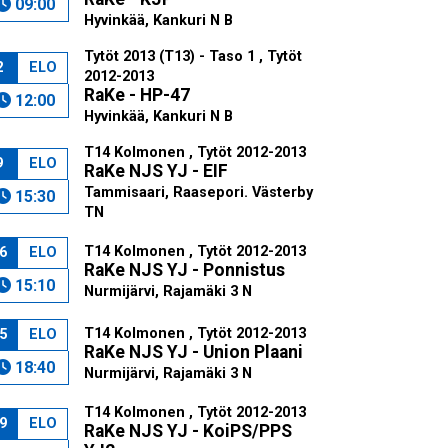
09:00
Hyvinkää, Kankuri N B
Tytöt 2013 (T13) - Taso 1 , Tytöt
2
ELO
2012-2013
RaKe - HP-47
12:00
Hyvinkää, Kankuri N B
T14 Kolmonen , Tytöt 2012-2013
9
ELO
RaKe NJS YJ - EIF
Tammisaari, Raasepori. Västerby
15:30
TN
T14 Kolmonen , Tytöt 2012-2013
6
ELO
RaKe NJS YJ - Ponnistus
15:10
Nurmijärvi, Rajamäki 3 N
T14 Kolmonen , Tytöt 2012-2013
5
ELO
RaKe NJS YJ - Union Plaani
18:40
Nurmijärvi, Rajamäki 3 N
T14 Kolmonen , Tytöt 2012-2013
9
ELO
RaKe NJS YJ - KoiPS/PPS