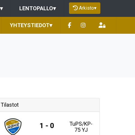
Arkisto
▾
▾
LENTOPALLO
▾
YHTEYSTIEDOT
▾
Tilastot
TuPS/KP-
1 - 0
75 YJ