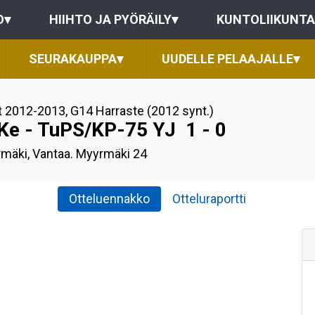
O
▾
HIIHTO JA PYÖRÄILY
▾
KUNTOLIIKUNTA
SEURAKAUPPA
▾
UUDELLE PELAAJALLE
▾
t 2012-2013
,
G14 Harraste (2012 synt.)
Ke - TuPS/KP-75 YJ
1 - 0
mäki, Vantaa. Myyrmäki 24
Otteluennakko
Otteluraportti