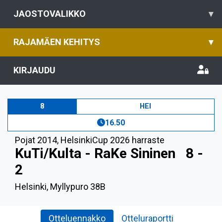
JAOSTOVALIKKO
▾
RAJAMÄEN KEHITYS
▾
KIRJAUDU
8
HEI
16.50
Pojat 2014
,
HelsinkiCup 2026 harraste
KuTi/Kulta - RaKe Sininen
8 -
2
Helsinki, Myllypuro 38B
Otteluennakko
Otteluraportti