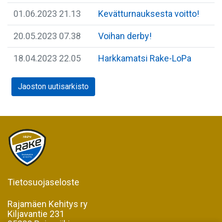
01.06.2023 21.13
Kevätturnauksesta voitto!
20.05.2023 07.38
Voihan derby!
18.04.2023 22.05
Harkkamatsi Rake-LoPa
Jaoston uutisarkisto
Tietosuojaseloste
Rajamäen Kehitys ry
Kiljavantie 231