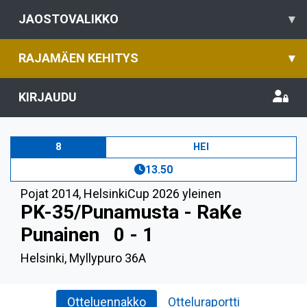
JAOSTOVALIKKO
▾
RAJAMÄEN KEHITYS
▾
KIRJAUDU
8
HEI
13.50
Pojat 2014
,
HelsinkiCup 2026 yleinen
PK-35/Punamusta - RaKe
Punainen
0 - 1
Helsinki, Myllypuro 36A
Otteluennakko
Otteluraportti